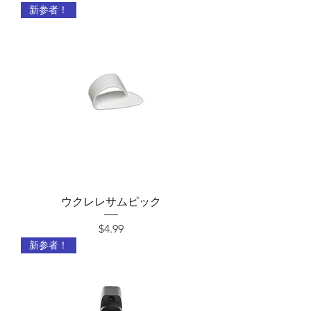
新参者！
ウクレレサムピック
価格
$4.99
新参者！