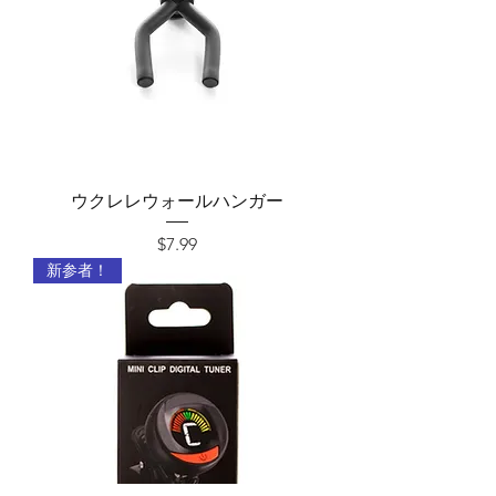
ウクレレウォールハンガー
価格
$7.99
新参者！